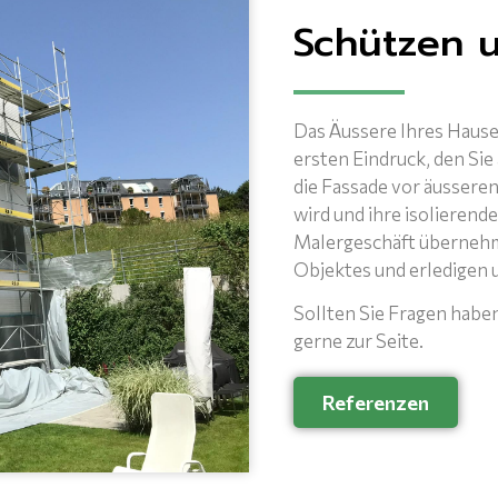
Schützen 
Das Äussere Ihres Hauses
ersten Eindruck, den Sie
die Fassade vor äusseren
wird und ihre isolierend
Malergeschäft übernehm
Objektes und erledigen u
Sollten Sie Fragen habe
gerne zur Seite.
Referenzen