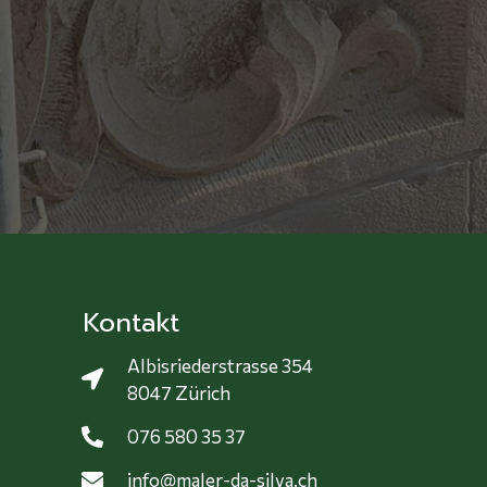
Kontakt
Albisriederstrasse 354
8047 Zürich
076 580 35 37
info@maler-da-silva.ch